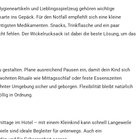
, Hygieneartikeln und Lieblingsspielzeug gehören wichtige
te ins Gepäck. Für den Notfall empfiehlt sich eine kleine
igsten Medikamenten. Snacks, Trinkflasche und ein paar
cht fehlen. Der Wickelrucksack ist dabei die beste Lösung, um das
u gestalten. Plane ausreichend Pausen ein, damit dein Kind sich
wohnten Rituale wie Mittagsschlaf oder feste Essenszeiten
nter Umgebung sicher und geborgen. Flexibilität bleibt natürlich
llig in Ordnung.
mittage im Hotel – mit einem Kleinkind kann schnell Langeweile
le sind ideale Begleiter für unterwegs. Auch ein