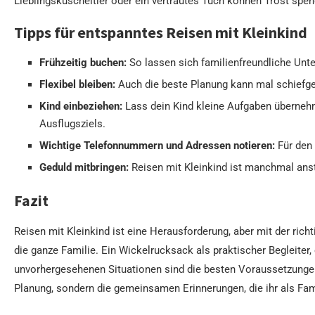
Lieblingskuscheltier oder ein vertrautes Tuch können Trost spe
Tipps für entspanntes Reisen mit Kleinkind
Frühzeitig buchen:
So lassen sich familienfreundliche Unte
Flexibel bleiben:
Auch die beste Planung kann mal schiefge
Kind einbeziehen:
Lass dein Kind kleine Aufgaben überneh
Ausflugsziels.
Wichtige Telefonnummern und Adressen notieren:
Für den 
Geduld mitbringen:
Reisen mit Kleinkind ist manchmal anst
Fazit
Reisen mit Kleinkind ist eine Herausforderung, aber mit der rich
die ganze Familie. Ein Wickelrucksack als praktischer Begleiter
unvorhergesehenen Situationen sind die besten Voraussetzungen 
Planung, sondern die gemeinsamen Erinnerungen, die ihr als Fa