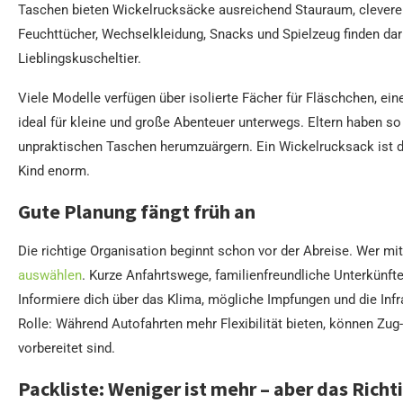
Taschen bieten Wickelrucksäcke ausreichend Stauraum, clevere
Feuchttücher, Wechselkleidung, Snacks und Spielzeug finden da
Lieblingskuscheltier.
Viele Modelle verfügen über isolierte Fächer für Fläschchen, ei
ideal für kleine und große Abenteuer unterwegs. Eltern haben so
unpraktischen Taschen herumzuärgern. Ein Wickelrucksack ist da
Kind enorm.
Gute Planung fängt früh an
Die richtige Organisation beginnt schon vor der Abreise. Wer mit K
auswählen
. Kurze Anfahrtswege, familienfreundliche Unterkünfte
Informiere dich über das Klima, mögliche Impfungen und die Infra
Rolle: Während Autofahrten mehr Flexibilität bieten, können Zug-
vorbereitet sind.
Packliste: Weniger ist mehr – aber das Richt