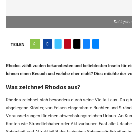
DaLiu/shu
0
TEILEN
Rhodos zählt zu den bekanntesten und beliebtesten Inseln für e
lohnen einen Besuch und welche eher nicht? Dies möchte der vo
Was zeichnet Rhodos aus?
Rhodos zeichnet sich besonders durch seine Vielfalt aus. Da gibt 
abgelegene Klöster, von Felsen eingerahmte Buchten und Stränd
Voraussetzungen für einen abwechslungsreichen Urlaub. An Kuns
Kosten wie Strandliebhaber oder Aktivurlauber. Fast alle Urlauber
Schönheit und Attraktivität der typischen Sehenswürdigkeiten i